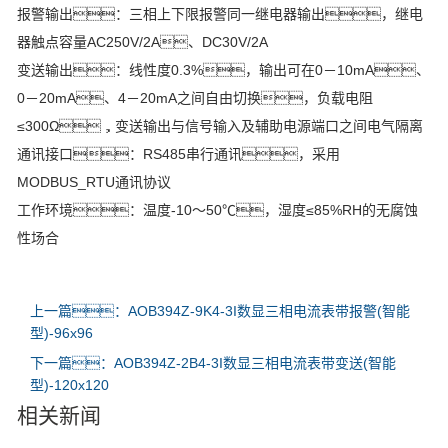
报警输出：三相上下限报警同一继电器输出，继电
器触点容量AC250V/2A、DC30V/2A
变送输出：线性度0.3%，输出可在0－10mA、
0－20mA、4－20mA之间自由切换，负载电阻
≤300Ω，变送输出与信号输入及辅助电源端口之间电气隔离
通讯接口：RS485串行通讯，采用
MODBUS_RTU通讯协议
工作环境：温度-10～50℃，湿度≤85%RH的无腐蚀
性场合
上一篇：AOB394Z-9K4-3I数显三相电流表带报警(智能
型)-96x96
下一篇：AOB394Z-2B4-3I数显三相电流表带变送(智能
型)-120x120
相关新闻