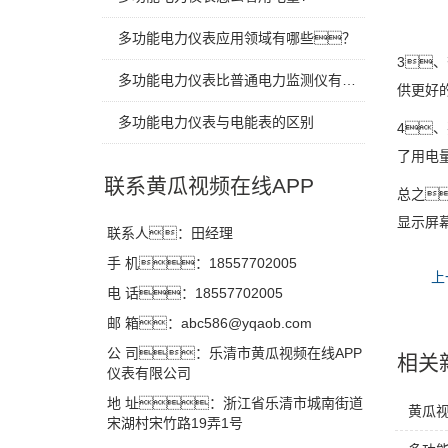
多功能电力仪表应用领域有哪些？
3
多功能电力仪表比普通电力监测仪有什么优势？
供更好
多功能电力仪表与电能表的区别
4
了用电
联系黄瓜视频在线APP
总之
显示屏
联系人：田经理
手 机：18557702005
上
电 话：18557702005
邮 箱：abc586@yqaob.com
公 司：乐清市黄瓜视频在线APP
相关
仪表有限公司
地 址：浙江省乐清市城南街道
黄瓜
宋湖村宋竹路19弄1号